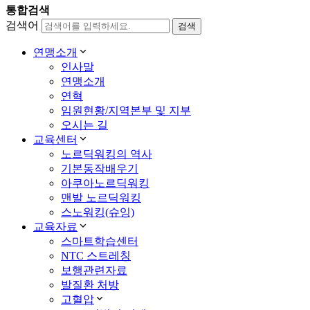
통합검색
검색어
연맹소개
인사말
연맹소개
연혁
임원현황/지역본부 및 지부
오시는 길
교육센터
노르딕워킹의 역사
기본동작배우기
아쿠아노르딕워킹
맨발 노르딕워킹
스노워킹(슈잉)
교육자료
스마트학습센터
NTC 스트레칭
보행관련자료
발질환 처방
고혈압