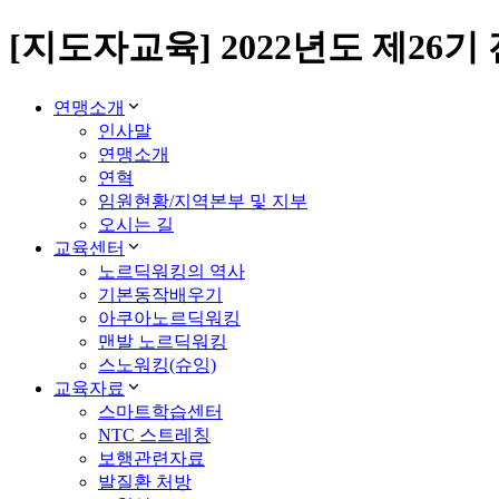
[지도자교육] 2022년도 제26
연맹소개
인사말
연맹소개
연혁
임원현황/지역본부 및 지부
오시는 길
교육센터
노르딕워킹의 역사
기본동작배우기
아쿠아노르딕워킹
맨발 노르딕워킹
스노워킹(슈잉)
교육자료
스마트학습센터
NTC 스트레칭
보행관련자료
발질환 처방