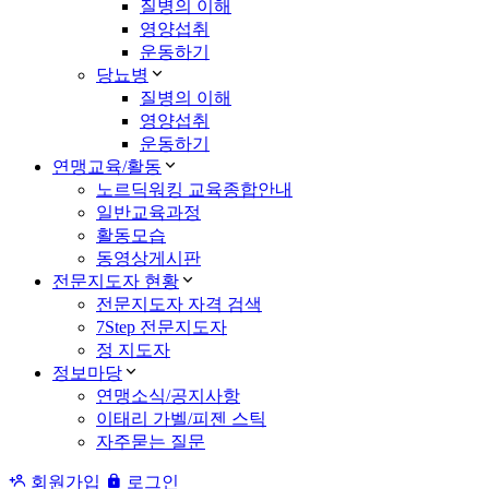
질병의 이해
영양섭취
운동하기
당뇨병
질병의 이해
영양섭취
운동하기
연맹교육/활동
노르딕워킹 교육종합안내
일반교육과정
활동모습
동영상게시판
전문지도자 현황
전문지도자 자격 검색
7Step 전문지도자
정 지도자
정보마당
연맹소식/공지사항
이태리 가벨/피젠 스틱
자주묻는 질문
회원가입
로그인