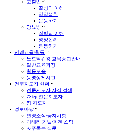
고혈압
질병의 이해
영양섭취
운동하기
당뇨병
질병의 이해
영양섭취
운동하기
연맹교육/활동
노르딕워킹 교육종합안내
일반교육과정
활동모습
동영상게시판
전문지도자 현황
전문지도자 자격 검색
7Step 전문지도자
정 지도자
정보마당
연맹소식/공지사항
이태리 가벨/피젠 스틱
자주묻는 질문