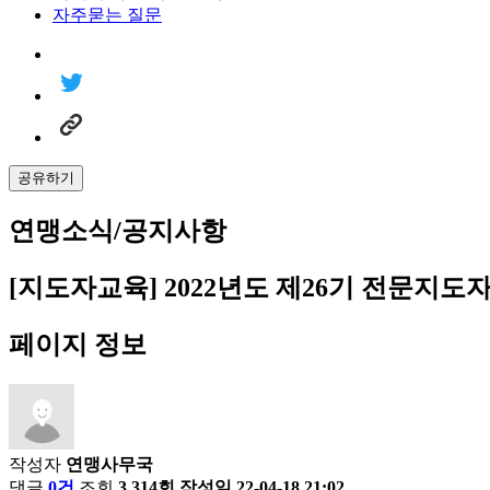
자주묻는 질문
공유하기
연맹소식/공지사항
[지도자교육] 2022년도 제26기 전문지도
페이지 정보
작성자
연맹사무국
댓글
0건
조회
3,314회
작성일
22-04-18 21:02