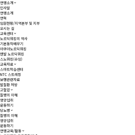
연맹소개
인사말
연맹소개
연혁
임원현황/지역본부 및 지부
오시는 길
교육센터
노르딕워킹의 역사
기본동작배우기
아쿠아노르딕워킹
맨발 노르딕워킹
스노워킹(슈잉)
교육자료
스마트학습센터
NTC 스트레칭
보행관련자료
발질환 처방
고혈압
질병의 이해
영양섭취
운동하기
당뇨병
질병의 이해
영양섭취
운동하기
연맹교육/활동