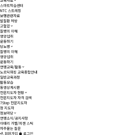
교육자료
스마트학습센터
NTC 스트레칭
보행관련자료
발질환 처방
고혈압
질병의 이해
영양섭취
운동하기
당뇨병
질병의 이해
영양섭취
운동하기
연맹교육/활동
노르딕워킹 교육종합안내
일반교육과정
활동모습
동영상게시판
전문지도자 현황
전문지도자 자격 검색
7Step 전문지도자
정 지도자
정보마당
연맹소식/공지사항
이태리 가벨/피젠 스틱
자주묻는 질문
회원가입
로그인