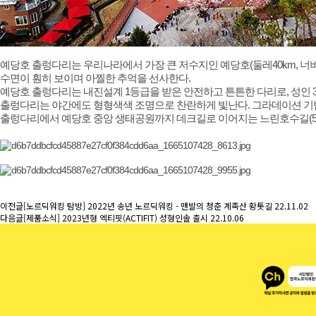
예당호 출렁다리는 우리나라에서 가장 큰 저수지인 예당호(둘레40km, 너비
수면이 훤히 보이며 아찔한 추억을 선사한다.
예당호 출렁다리는 내진설계 1등급을 받은 안전하고 튼튼한 다리로, 성인 3,1
출렁다리는 야간에도 형형색색 조명으로 찬란하게 빛난다. 그라데이션 기법
출렁다리에서 예당호 중앙 생태공원까지 데크길로 이어지는 느린호수길(5.2k
이전글
[노르딕워킹 탐방] 2022년 송년 노르딕워킹 - 맨발의 청춘 계족산 황톳길
22.11.02
다음글
[제품소식] 2023년형 엑티핏(ACTIFIT) 성형인솔 출시
22.10.06