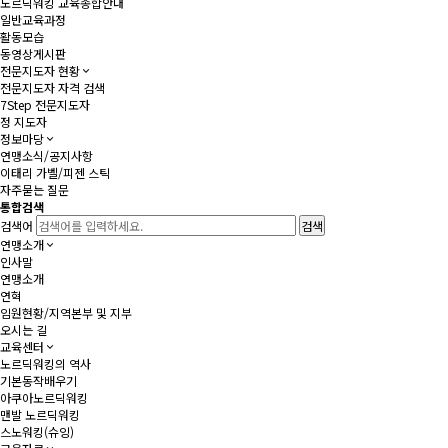
노르딕워킹 교육종합안내
일반교육과정
활동모습
동영상게시판
전문지도자 현황
전문지도자 자격 검색
7Step 전문지도자
정 지도자
정보마당
연맹소식/공지사항
이태리 가벨/피젠 스틱
자주묻는 질문
통합검색
검색어
연맹소개
인사말
연맹소개
연혁
임원현황/지역본부 및 지부
오시는 길
교육센터
노르딕워킹의 역사
기본동작배우기
아쿠아노르딕워킹
맨발 노르딕워킹
스노워킹(슈잉)