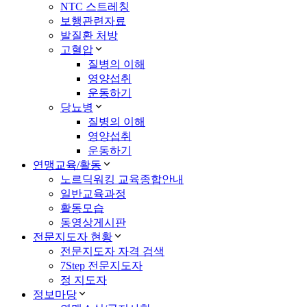
NTC 스트레칭
보행관련자료
발질환 처방
고혈압
질병의 이해
영양섭취
운동하기
당뇨병
질병의 이해
영양섭취
운동하기
연맹교육/활동
노르딕워킹 교육종합안내
일반교육과정
활동모습
동영상게시판
전문지도자 현황
전문지도자 자격 검색
7Step 전문지도자
정 지도자
정보마당