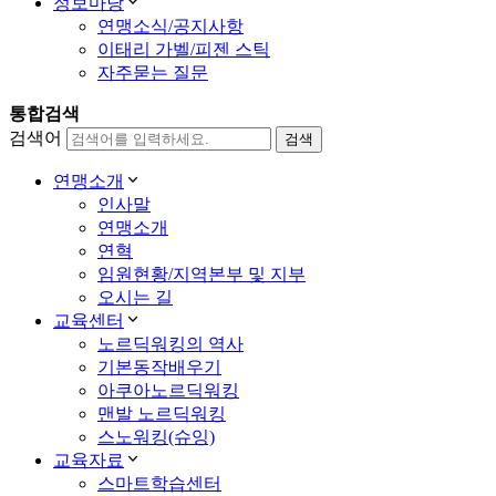
정보마당
연맹소식/공지사항
이태리 가벨/피젠 스틱
자주묻는 질문
통합검색
검색어
연맹소개
인사말
연맹소개
연혁
임원현황/지역본부 및 지부
오시는 길
교육센터
노르딕워킹의 역사
기본동작배우기
아쿠아노르딕워킹
맨발 노르딕워킹
스노워킹(슈잉)
교육자료
스마트학습센터