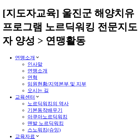
[지도자교육] 울진군 해양치유
프로그램 노르딕워킹 전문지도
자 양성 > 연맹활동
연맹소개
인사말
연맹소개
연혁
임원현황/지역본부 및 지부
오시는 길
교육센터
노르딕워킹의 역사
기본동작배우기
아쿠아노르딕워킹
맨발 노르딕워킹
스노워킹(슈잉)
교육자료