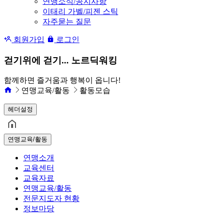
연맹소식/공지사항
이태리 가벨/피젠 스틱
자주묻는 질문
회원가입
로그인
걷기위에 걷기... 노르딕워킹
함께하면 즐거움과 행복이 옵니다!
연맹교육/활동
활동모습
헤더설정
연맹교육/활동
연맹소개
교육센터
교육자료
연맹교육/활동
전문지도자 현황
정보마당