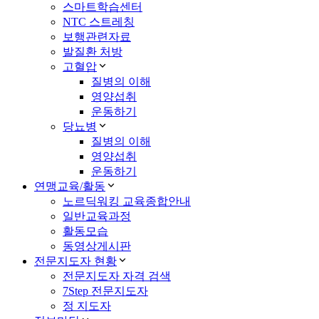
스마트학습센터
NTC 스트레칭
보행관련자료
발질환 처방
고혈압
질병의 이해
영양섭취
운동하기
당뇨병
질병의 이해
영양섭취
운동하기
연맹교육/활동
노르딕워킹 교육종합안내
일반교육과정
활동모습
동영상게시판
전문지도자 현황
전문지도자 자격 검색
7Step 전문지도자
정 지도자