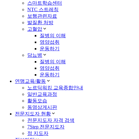
스마트학습센터
NTC 스트레칭
보행관련자료
발질환 처방
고혈압
질병의 이해
영양섭취
운동하기
당뇨병
질병의 이해
영양섭취
운동하기
연맹교육/활동
노르딕워킹 교육종합안내
일반교육과정
활동모습
동영상게시판
전문지도자 현황
전문지도자 자격 검색
7Step 전문지도자
정 지도자