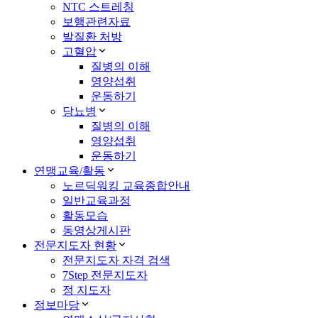
NTC 스트레칭
보행관련자료
발질환 처방
고혈압
질병의 이해
영양섭취
운동하기
당뇨병
질병의 이해
영양섭취
운동하기
연맹교육/활동
노르딕워킹 교육종합안내
일반교육과정
활동모습
동영상게시판
전문지도자 현황
전문지도자 자격 검색
7Step 전문지도자
정 지도자
정보마당