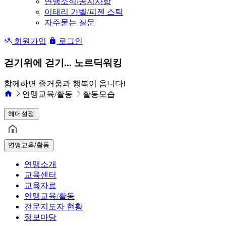
연맹소식/공지사항
이태리 가벨/피젠 스틱
자주묻는 질문
회원가입
로그인
걷기위에 걷기... 노르딕워킹
함께하면 즐거움과 행복이 옵니다!
연맹교육/활동
활동모습
헤더설정
연맹교육/활동
연맹소개
교육센터
교육자료
연맹교육/활동
전문지도자 현황
정보마당