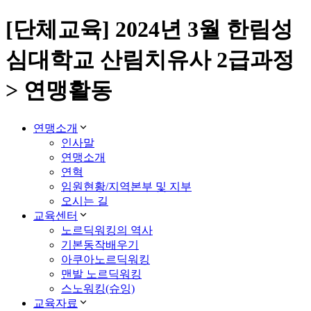
[단체교육] 2024년 3월 한림성
심대학교 산림치유사 2급과정
> 연맹활동
연맹소개
인사말
연맹소개
연혁
임원현황/지역본부 및 지부
오시는 길
교육센터
노르딕워킹의 역사
기본동작배우기
아쿠아노르딕워킹
맨발 노르딕워킹
스노워킹(슈잉)
교육자료