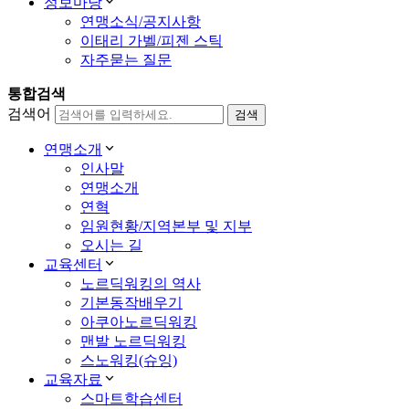
정보마당
연맹소식/공지사항
이태리 가벨/피젠 스틱
자주묻는 질문
통합검색
검색어
연맹소개
인사말
연맹소개
연혁
임원현황/지역본부 및 지부
오시는 길
교육센터
노르딕워킹의 역사
기본동작배우기
아쿠아노르딕워킹
맨발 노르딕워킹
스노워킹(슈잉)
교육자료
스마트학습센터