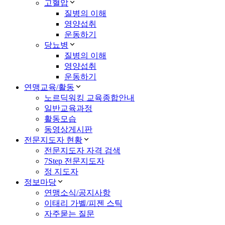
고혈압
질병의 이해
영양섭취
운동하기
당뇨병
질병의 이해
영양섭취
운동하기
연맹교육/활동
노르딕워킹 교육종합안내
일반교육과정
활동모습
동영상게시판
전문지도자 현황
전문지도자 자격 검색
7Step 전문지도자
정 지도자
정보마당
연맹소식/공지사항
이태리 가벨/피젠 스틱
자주묻는 질문