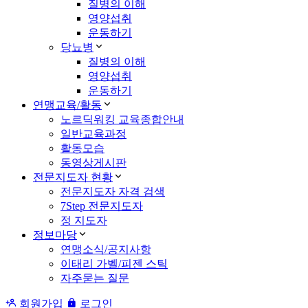
질병의 이해
영양섭취
운동하기
당뇨병
질병의 이해
영양섭취
운동하기
연맹교육/활동
노르딕워킹 교육종합안내
일반교육과정
활동모습
동영상게시판
전문지도자 현황
전문지도자 자격 검색
7Step 전문지도자
정 지도자
정보마당
연맹소식/공지사항
이태리 가벨/피젠 스틱
자주묻는 질문
회원가입
로그인