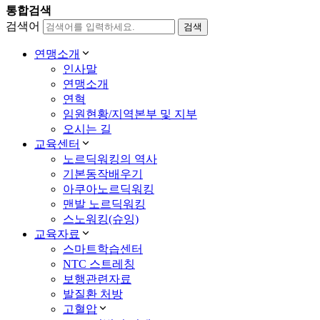
통합검색
검색어
연맹소개
인사말
연맹소개
연혁
임원현황/지역본부 및 지부
오시는 길
교육센터
노르딕워킹의 역사
기본동작배우기
아쿠아노르딕워킹
맨발 노르딕워킹
스노워킹(슈잉)
교육자료
스마트학습센터
NTC 스트레칭
보행관련자료
발질환 처방
고혈압