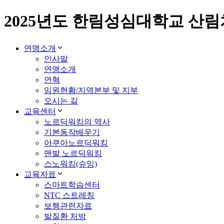
2025년도 한림성심대학교 산림
연맹소개
인사말
연맹소개
연혁
임원현황/지역본부 및 지부
오시는 길
교육센터
노르딕워킹의 역사
기본동작배우기
아쿠아노르딕워킹
맨발 노르딕워킹
스노워킹(슈잉)
교육자료
스마트학습센터
NTC 스트레칭
보행관련자료
발질환 처방