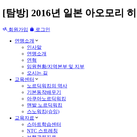
[탐방] 2016년 일본 아오모리
회원가입
로그인
연맹소개
인사말
연맹소개
연혁
임원현황/지역본부 및 지부
오시는 길
교육센터
노르딕워킹의 역사
기본동작배우기
아쿠아노르딕워킹
맨발 노르딕워킹
스노워킹(슈잉)
교육자료
스마트학습센터
NTC 스트레칭