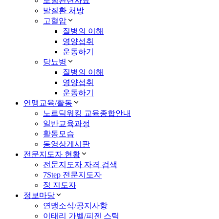
보행관련자료
발질환 처방
고혈압
질병의 이해
영양섭취
운동하기
당뇨병
질병의 이해
영양섭취
운동하기
연맹교육/활동
노르딕워킹 교육종합안내
일반교육과정
활동모습
동영상게시판
전문지도자 현황
전문지도자 자격 검색
7Step 전문지도자
정 지도자
정보마당
연맹소식/공지사항
이태리 가벨/피젠 스틱