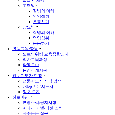
발질환 처방
고혈압
질병의 이해
영양섭취
운동하기
당뇨병
질병의 이해
영양섭취
운동하기
연맹교육/활동
노르딕워킹 교육종합안내
일반교육과정
활동모습
동영상게시판
전문지도자 현황
전문지도자 자격 검색
7Step 전문지도자
정 지도자
정보마당
연맹소식/공지사항
이태리 가벨/피젠 스틱
자주묻는 질문