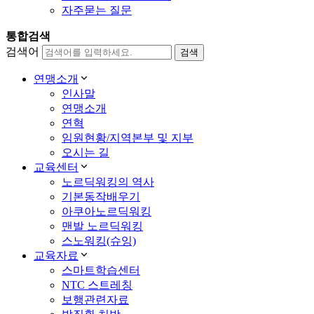
자주묻는 질문
통합검색
검색어
연맹소개
인사말
연맹소개
연혁
임원현황/지역본부 및 지부
오시는 길
교육센터
노르딕워킹의 역사
기본동작배우기
아쿠아노르딕워킹
맨발 노르딕워킹
스노워킹(슈잉)
교육자료
스마트학습센터
NTC 스트레칭
보행관련자료