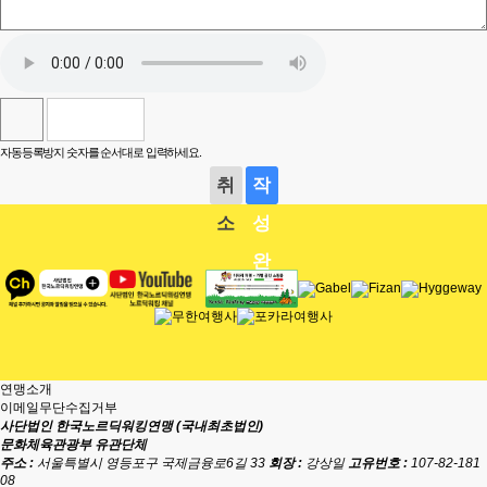
자동등록방지 숫자를 순서대로 입력하세요.
취
작
소
성
완
료
연맹소개
이메일무단수집거부
사단법인 한국노르딕워킹연맹 (국내최초법인)
문화체육관광부 유관단체
주소 :
서울특별시 영등포구 국제금융로6길 33
회장 :
강상일
고유번호 :
107-82-181
08