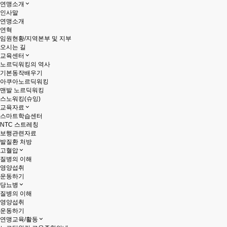
연맹소개
인사말
연맹소개
연혁
임원현황/지역본부 및 지부
오시는 길
교육센터
노르딕워킹의 역사
기본동작배우기
아쿠아노르딕워킹
맨발 노르딕워킹
스노워킹(슈잉)
교육자료
스마트학습센터
NTC 스트레칭
보행관련자료
발질환 처방
고혈압
질병의 이해
영양섭취
운동하기
당뇨병
질병의 이해
영양섭취
운동하기
연맹교육/활동