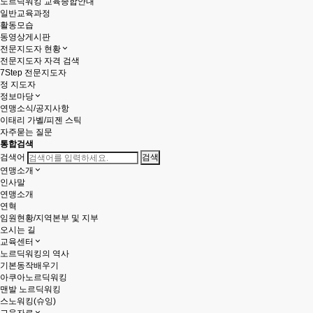
노르딕워킹 교육종합안내
일반교육과정
활동모습
동영상게시판
전문지도자 현황
전문지도자 자격 검색
7Step 전문지도자
정 지도자
정보마당
연맹소식/공지사항
이태리 가벨/피젠 스틱
자주묻는 질문
통합검색
검색어
연맹소개
인사말
연맹소개
연혁
임원현황/지역본부 및 지부
오시는 길
교육센터
노르딕워킹의 역사
기본동작배우기
아쿠아노르딕워킹
맨발 노르딕워킹
스노워킹(슈잉)