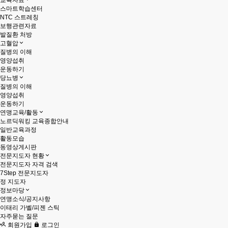
교육자료
스마트학습센터
NTC 스트레칭
보행관련자료
발질환 처방
고혈압
질병의 이해
영양섭취
운동하기
당뇨병
질병의 이해
영양섭취
운동하기
연맹교육/활동
노르딕워킹 교육종합안내
일반교육과정
활동모습
동영상게시판
전문지도자 현황
전문지도자 자격 검색
7Step 전문지도자
정 지도자
정보마당
연맹소식/공지사항
이태리 가벨/피젠 스틱
자주묻는 질문
회원가입
로그인