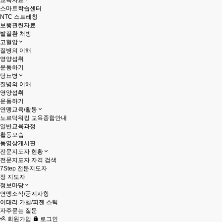
교육자료
스마트학습센터
NTC 스트레칭
보행관련자료
발질환 처방
고혈압
질병의 이해
영양섭취
운동하기
당뇨병
질병의 이해
영양섭취
운동하기
연맹교육/활동
노르딕워킹 교육종합안내
일반교육과정
활동모습
동영상게시판
전문지도자 현황
전문지도자 자격 검색
7Step 전문지도자
정 지도자
정보마당
연맹소식/공지사항
이태리 가벨/피젠 스틱
자주묻는 질문
회원가입
로그인