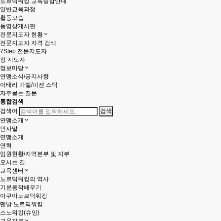
노르딕워킹 교육종합안내
일반교육과정
활동모습
동영상게시판
전문지도자 현황
전문지도자 자격 검색
7Step 전문지도자
정 지도자
정보마당
연맹소식/공지사항
이태리 가벨/피젠 스틱
자주묻는 질문
통합검색
검색어
연맹소개
인사말
연맹소개
연혁
임원현황/지역본부 및 지부
오시는 길
교육센터
노르딕워킹의 역사
기본동작배우기
아쿠아노르딕워킹
맨발 노르딕워킹
스노워킹(슈잉)