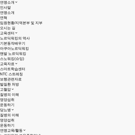
연맹소개
인사말
연맹소개
연혁
임원현황/지역본부 및 지부
오시는 길
교육센터
노르딕워킹의 역사
기본동작배우기
아쿠아노르딕워킹
맨발 노르딕워킹
스노워킹(슈잉)
교육자료
스마트학습센터
NTC 스트레칭
보행관련자료
발질환 처방
고혈압
질병의 이해
영양섭취
운동하기
당뇨병
질병의 이해
영양섭취
운동하기
연맹교육/활동