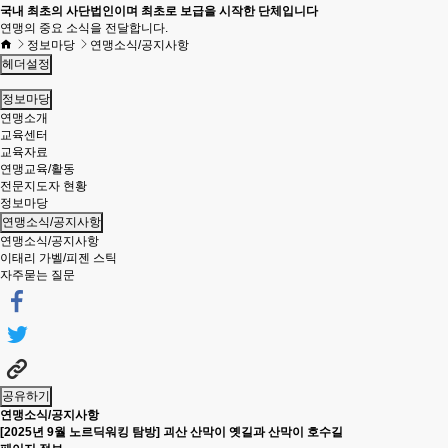
국내 최초의 사단법인이며 최초로 보급을 시작한 단체입니다
연맹의 중요 소식을 전달합니다.
정보마당
연맹소식/공지사항
헤더설정
정보마당
연맹소개
교육센터
교육자료
연맹교육/활동
전문지도자 현황
정보마당
연맹소식/공지사항
연맹소식/공지사항
이태리 가벨/피젠 스틱
자주묻는 질문
공유하기
연맹소식/공지사항
[2025년 9월 노르딕워킹 탐방] 괴산 산막이 옛길과 산막이 호수길