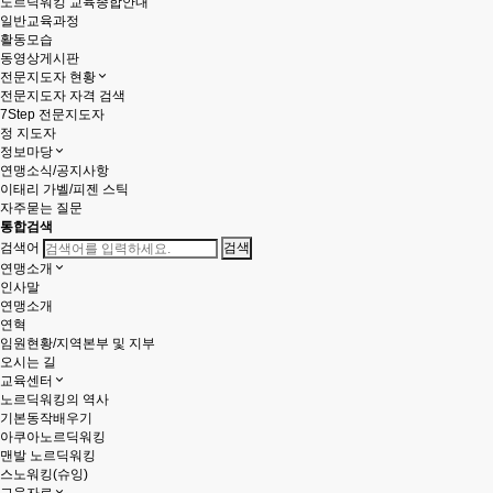
노르딕워킹 교육종합안내
일반교육과정
활동모습
동영상게시판
전문지도자 현황
전문지도자 자격 검색
7Step 전문지도자
정 지도자
정보마당
연맹소식/공지사항
이태리 가벨/피젠 스틱
자주묻는 질문
통합검색
검색어
연맹소개
인사말
연맹소개
연혁
임원현황/지역본부 및 지부
오시는 길
교육센터
노르딕워킹의 역사
기본동작배우기
아쿠아노르딕워킹
맨발 노르딕워킹
스노워킹(슈잉)