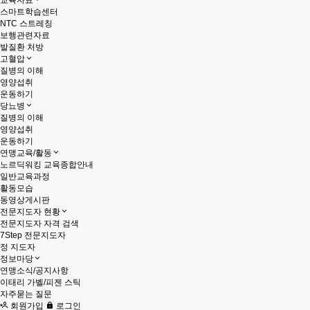
교육자료
스마트학습센터
NTC 스트레칭
보행관련자료
발질환 처방
고혈압
질병의 이해
영양섭취
운동하기
당뇨병
질병의 이해
영양섭취
운동하기
연맹교육/활동
노르딕워킹 교육종합안내
일반교육과정
활동모습
동영상게시판
전문지도자 현황
전문지도자 자격 검색
7Step 전문지도자
정 지도자
정보마당
연맹소식/공지사항
이태리 가벨/피젠 스틱
자주묻는 질문
회원가입
로그인