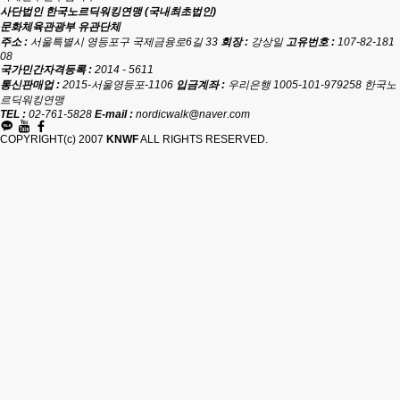
사단법인 한국노르딕워킹연맹 (국내최초법인)
문화체육관광부 유관단체
주소 :
서울특별시 영등포구 국제금융로6길 33
회장 :
강상일
고유번호 :
107-82-181
08
국가민간자격등록 :
2014 - 5611
통신판매업 :
2015-서울영등포-1106
입금계좌 :
우리은행 1005-101-979258 한국노
르딕워킹연맹
TEL :
02-761-5828
E-mail :
nordicwalk@naver.com
COPYRIGHT(c) 2007
KNWF
ALL RIGHTS RESERVED.