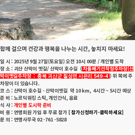
함께 걸으며 건강과 행복을 나누는 시간, 놓치지 마세요!
일 시 : 2025년 9월 27일(토요일) 오전 10시 00분 / 개인별 도착
장 소 : 괴산 산막이 옛길/ 산막이 호수길 (
차돌배기선착장주차장(산
막이옛길주차장 :
) 위 쪽에 주
충북 괴산군 칠성면 사은리 549-4 
차장이 더 있습니다.
코 스 : 산막이 호수길 - 산막이옛길 약 10 km, 4시간 ~ 5시간 예상
준 비 :
노르딕워킹 스틱, 개인간식, 음료
식 사 :
개인별 도시락 준비
비 용 : 연맹회원 가입 후 무료 참가
[ 참가신청하기-클릭하세요]
문 의 : 연맹사무국 02 -761 -5828