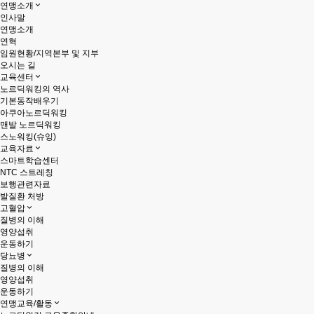
연맹소개
인사말
연맹소개
연혁
임원현황/지역본부 및 지부
오시는 길
교육센터
노르딕워킹의 역사
기본동작배우기
아쿠아노르딕워킹
맨발 노르딕워킹
스노워킹(슈잉)
교육자료
스마트학습센터
NTC 스트레칭
보행관련자료
발질환 처방
고혈압
질병의 이해
영양섭취
운동하기
당뇨병
질병의 이해
영양섭취
운동하기
연맹교육/활동