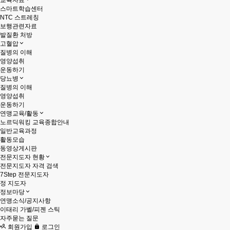
교육자료
스마트학습센터
NTC 스트레칭
보행관련자료
발질환 처방
고혈압
질병의 이해
영양섭취
운동하기
당뇨병
질병의 이해
영양섭취
운동하기
연맹교육/활동
노르딕워킹 교육종합안내
일반교육과정
활동모습
동영상게시판
전문지도자 현황
전문지도자 자격 검색
7Step 전문지도자
정 지도자
정보마당
연맹소식/공지사항
이태리 가벨/피젠 스틱
자주묻는 질문
회원가입
로그인