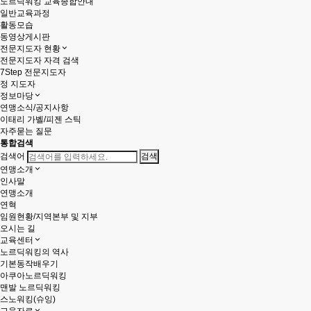
노르딕워킹 교육종합안내
일반교육과정
활동모습
동영상게시판
전문지도자 현황
전문지도자 자격 검색
7Step 전문지도자
정 지도자
정보마당
연맹소식/공지사항
이태리 가벨/피젠 스틱
자주묻는 질문
통합검색
검색어
연맹소개
인사말
연맹소개
연혁
임원현황/지역본부 및 지부
오시는 길
교육센터
노르딕워킹의 역사
기본동작배우기
아쿠아노르딕워킹
맨발 노르딕워킹
스노워킹(슈잉)