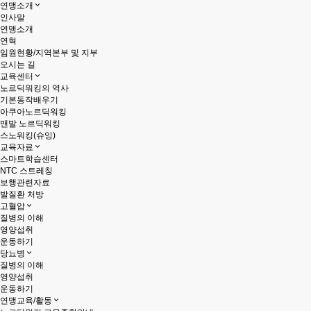
연맹소개
인사말
연맹소개
연혁
임원현황/지역본부 및 지부
오시는 길
교육센터
노르딕워킹의 역사
기본동작배우기
아쿠아노르딕워킹
맨발 노르딕워킹
스노워킹(슈잉)
교육자료
스마트학습센터
NTC 스트레칭
보행관련자료
발질환 처방
고혈압
질병의 이해
영양섭취
운동하기
당뇨병
질병의 이해
영양섭취
운동하기
연맹교육/활동