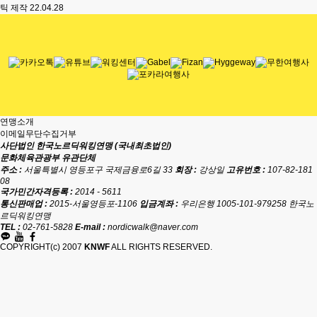
틱 제작
22.04.28
연맹소개
이메일무단수집거부
사단법인 한국노르딕워킹연맹 (국내최초법인)
문화체육관광부 유관단체
주소 :
서울특별시 영등포구 국제금융로6길 33
회장 :
강상일
고유번호 :
107-82-181
08
국가민간자격등록 :
2014 - 5611
통신판매업 :
2015-서울영등포-1106
입금계좌 :
우리은행 1005-101-979258 한국노
르딕워킹연맹
TEL :
02-761-5828
E-mail :
nordicwalk@naver.com
COPYRIGHT(c) 2007
KNWF
ALL RIGHTS RESERVED.