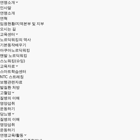
연맹소개
인사말
연맹소개
연혁
임원현황/지역본부 및 지부
오시는 길
교육센터
노르딕워킹의 역사
기본동작배우기
아쿠아노르딕워킹
맨발 노르딕워킹
스노워킹(슈잉)
교육자료
스마트학습센터
NTC 스트레칭
보행관련자료
발질환 처방
고혈압
질병의 이해
영양섭취
운동하기
당뇨병
질병의 이해
영양섭취
운동하기
연맹교육/활동