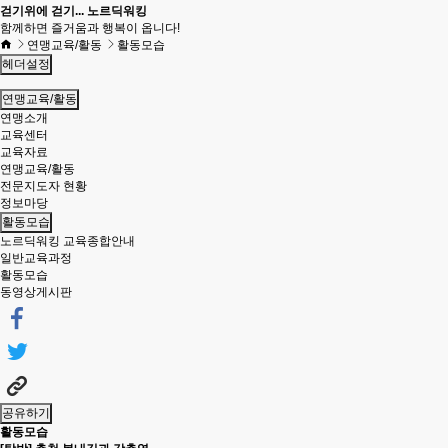
걷기위에 걷기... 노르딕워킹
함께하면 즐거움과 행복이 옵니다!
연맹교육/활동
활동모습
헤더설정
연맹교육/활동
연맹소개
교육센터
교육자료
연맹교육/활동
전문지도자 현황
정보마당
활동모습
노르딕워킹 교육종합안내
일반교육과정
활동모습
동영상게시판
공유하기
활동모습