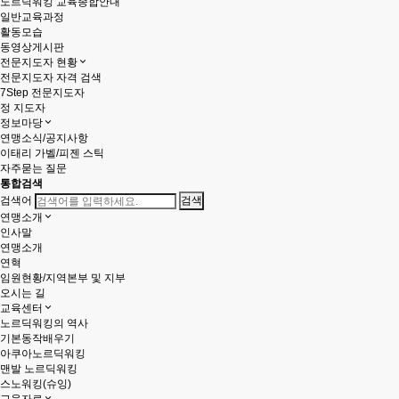
노르딕워킹 교육종합안내
일반교육과정
활동모습
동영상게시판
전문지도자 현황
전문지도자 자격 검색
7Step 전문지도자
정 지도자
정보마당
연맹소식/공지사항
이태리 가벨/피젠 스틱
자주묻는 질문
통합검색
검색어
연맹소개
인사말
연맹소개
연혁
임원현황/지역본부 및 지부
오시는 길
교육센터
노르딕워킹의 역사
기본동작배우기
아쿠아노르딕워킹
맨발 노르딕워킹
스노워킹(슈잉)