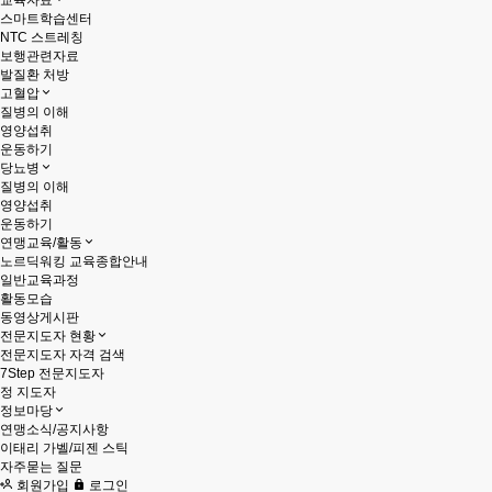
교육자료
스마트학습센터
NTC 스트레칭
보행관련자료
발질환 처방
고혈압
질병의 이해
영양섭취
운동하기
당뇨병
질병의 이해
영양섭취
운동하기
연맹교육/활동
노르딕워킹 교육종합안내
일반교육과정
활동모습
동영상게시판
전문지도자 현황
전문지도자 자격 검색
7Step 전문지도자
정 지도자
정보마당
연맹소식/공지사항
이태리 가벨/피젠 스틱
자주묻는 질문
회원가입
로그인