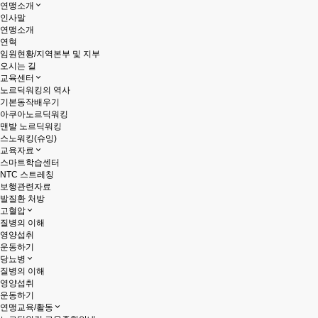
연맹소개
인사말
연맹소개
연혁
임원현황/지역본부 및 지부
오시는 길
교육센터
노르딕워킹의 역사
기본동작배우기
아쿠아노르딕워킹
맨발 노르딕워킹
스노워킹(슈잉)
교육자료
스마트학습센터
NTC 스트레칭
보행관련자료
발질환 처방
고혈압
질병의 이해
영양섭취
운동하기
당뇨병
질병의 이해
영양섭취
운동하기
연맹교육/활동