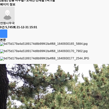
[탐방] 강릉 바우길 / 오대산 선재길 1박 2일
페이지 정보
연맹사무국
0건
5,745회
21-12-31 15:01
본문