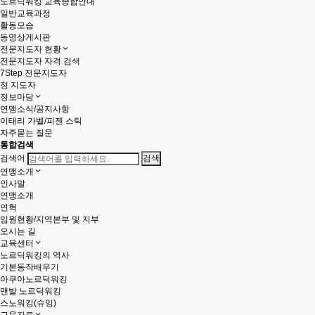
노르딕워킹 교육종합안내
일반교육과정
활동모습
동영상게시판
전문지도자 현황
전문지도자 자격 검색
7Step 전문지도자
정 지도자
정보마당
연맹소식/공지사항
이태리 가벨/피젠 스틱
자주묻는 질문
통합검색
검색어
연맹소개
인사말
연맹소개
연혁
임원현황/지역본부 및 지부
오시는 길
교육센터
노르딕워킹의 역사
기본동작배우기
아쿠아노르딕워킹
맨발 노르딕워킹
스노워킹(슈잉)