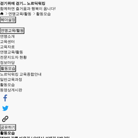
걷기위에 걷기... 노르딕워킹
함께하면 즐거움과 행복이 옵니다!
연맹교육/활동
활동모습
헤더설정
연맹교육/활동
연맹소개
교육센터
교육자료
연맹교육/활동
전문지도자 현황
정보마당
활동모습
노르딕워킹 교육종합안내
일반교육과정
활동모습
동영상게시판
공유하기
활동모습