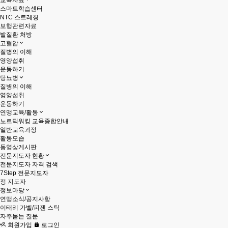
교육자료
스마트학습센터
NTC 스트레칭
보행관련자료
발질환 처방
고혈압
질병의 이해
영양섭취
운동하기
당뇨병
질병의 이해
영양섭취
운동하기
연맹교육/활동
노르딕워킹 교육종합안내
일반교육과정
활동모습
동영상게시판
전문지도자 현황
전문지도자 자격 검색
7Step 전문지도자
정 지도자
정보마당
연맹소식/공지사항
이태리 가벨/피젠 스틱
자주묻는 질문
회원가입
로그인