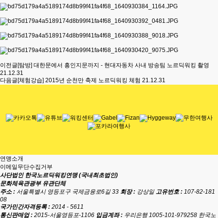
이전글
[탐방] 대한문에서 흥인지문까지 - 현대자동차 사내 방송팀 노르딕워킹 촬영
21.12.31
다음글
[체험강습] 2015년 순천만 축제 노르딕워킹 체험
21.12.31
연맹소개
이메일무단수집거부
사단법인 한국노르딕워킹연맹 (국내최초법인)
문화체육관광부 유관단체
주소 :
서울특별시 영등포구 국제금융로6길 33
회장 :
강상일
고유번호 :
107-82-181
08
국가민간자격등록 :
2014 - 5611
통신판매업 :
2015-서울영등포-1106
입금계좌 :
우리은행 1005-101-979258 한국노