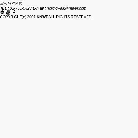
르딕워킹연맹
TEL :
02-761-5828
E-mail :
nordicwalk@naver.com
COPYRIGHT(c) 2007
KNWF
ALL RIGHTS RESERVED.