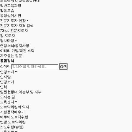
노르딕워킹 교육종합안내
일반교육과정
활동모습
동영상게시판
전문지도자 현황
전문지도자 자격 검색
7Step 전문지도자
정 지도자
정보마당
연맹소식/공지사항
이태리 가벨/피젠 스틱
자주묻는 질문
통합검색
검색어
연맹소개
인사말
연맹소개
연혁
임원현황/지역본부 및 지부
오시는 길
교육센터
노르딕워킹의 역사
기본동작배우기
아쿠아노르딕워킹
맨발 노르딕워킹
스노워킹(슈잉)