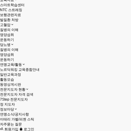
교육자료
스마트학습센터
NTC 스트레칭
보행관련자료
발질환 처방
고혈압
질병의 이해
영양섭취
운동하기
당뇨병
질병의 이해
영양섭취
운동하기
연맹교육/활동
노르딕워킹 교육종합안내
일반교육과정
활동모습
동영상게시판
전문지도자 현황
전문지도자 자격 검색
7Step 전문지도자
정 지도자
정보마당
연맹소식/공지사항
이태리 가벨/피젠 스틱
자주묻는 질문
회원가입
로그인