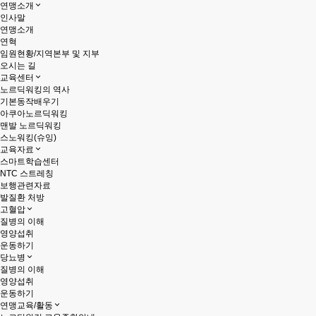
연맹소개
인사말
연맹소개
연혁
임원현황/지역본부 및 지부
오시는 길
교육센터
노르딕워킹의 역사
기본동작배우기
아쿠아노르딕워킹
맨발 노르딕워킹
스노워킹(슈잉)
교육자료
스마트학습센터
NTC 스트레칭
보행관련자료
발질환 처방
고혈압
질병의 이해
영양섭취
운동하기
당뇨병
질병의 이해
영양섭취
운동하기
연맹교육/활동