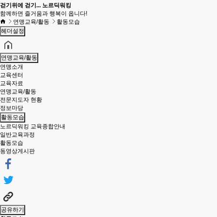
걷기위에 걷기... 노르딕워킹
함께하면 즐거움과 행복이 옵니다!
연맹교육/활동
활동모습
헤더설정
연맹교육/활동
연맹소개
교육센터
교육자료
연맹교육/활동
전문지도자 현황
정보마당
활동모습
노르딕워킹 교육종합안내
일반교육과정
활동모습
동영상게시판
공유하기