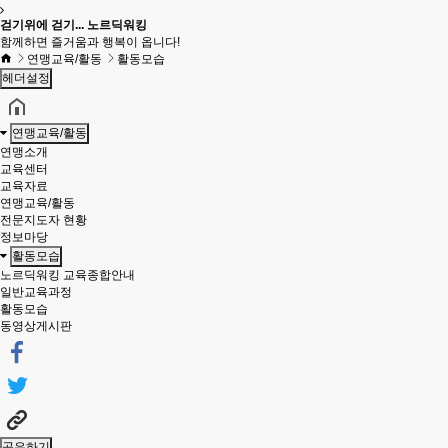
걷기위에 걷기... 노르딕워킹
함께하면 즐거움과 행복이 옵니다!
연맹교육/활동
활동모습
헤더설정
연맹교육/활동
연맹소개
교육센터
교육자료
연맹교육/활동
전문지도자 현황
정보마당
활동모습
노르딕워킹 교육종합안내
일반교육과정
활동모습
동영상게시판
공유하기