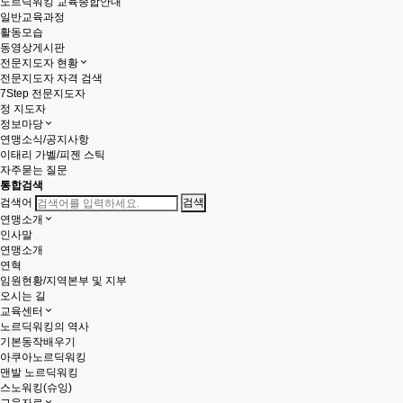
노르딕워킹 교육종합안내
일반교육과정
활동모습
동영상게시판
전문지도자 현황
전문지도자 자격 검색
7Step 전문지도자
정 지도자
정보마당
연맹소식/공지사항
이태리 가벨/피젠 스틱
자주묻는 질문
통합검색
검색어
연맹소개
인사말
연맹소개
연혁
임원현황/지역본부 및 지부
오시는 길
교육센터
노르딕워킹의 역사
기본동작배우기
아쿠아노르딕워킹
맨발 노르딕워킹
스노워킹(슈잉)