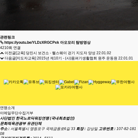
관련링크
https://youtu.be/YLDzXRGCPxk 아오모리 탐방영상
4210회 연결
이전글
[교육] 당진시 보건소 - 헬스웨이 걷기 지도자 양성
22.01.02
다음글
[지도자교육] 2015년 제10기 - (사)몸펴기생활협회 원주 운동원
22.01.01
연맹소개
이메일무단수집거부
사단법인 한국노르딕워킹연맹 (국내최초법인)
문화체육관광부 유관단체
주소 :
서울특별시 영등포구 국제금융로6길 33
회장 :
강상일
고유번호 :
107-82-181
08