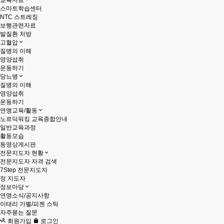
교육자료
스마트학습센터
NTC 스트레칭
보행관련자료
발질환 처방
고혈압
질병의 이해
영양섭취
운동하기
당뇨병
질병의 이해
영양섭취
운동하기
연맹교육/활동
노르딕워킹 교육종합안내
일반교육과정
활동모습
동영상게시판
전문지도자 현황
전문지도자 자격 검색
7Step 전문지도자
정 지도자
정보마당
연맹소식/공지사항
이태리 가벨/피젠 스틱
자주묻는 질문
회원가입
로그인