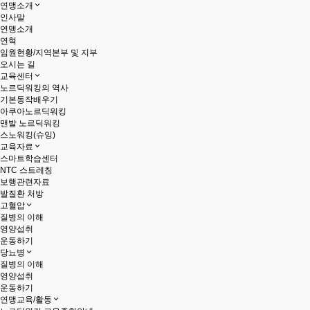
연맹소개
인사말
연맹소개
연혁
임원현황/지역본부 및 지부
오시는 길
교육센터
노르딕워킹의 역사
기본동작배우기
아쿠아노르딕워킹
맨발 노르딕워킹
스노워킹(슈잉)
교육자료
스마트학습센터
NTC 스트레칭
보행관련자료
발질환 처방
고혈압
질병의 이해
영양섭취
운동하기
당뇨병
질병의 이해
영양섭취
운동하기
연맹교육/활동