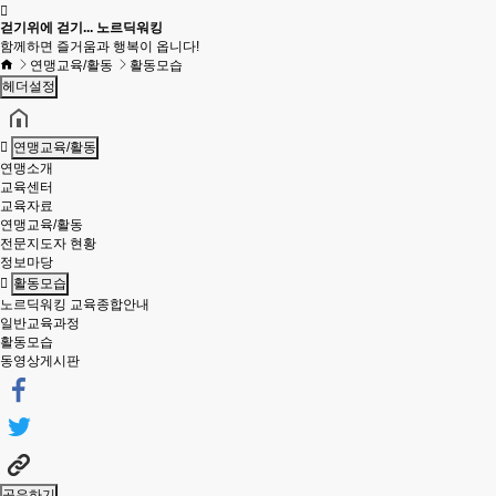
걷기위에 걷기... 노르딕워킹
함께하면 즐거움과 행복이 옵니다!
연맹교육/활동
활동모습
헤더설정
연맹교육/활동
연맹소개
교육센터
교육자료
연맹교육/활동
전문지도자 현황
정보마당
활동모습
노르딕워킹 교육종합안내
일반교육과정
활동모습
동영상게시판
공유하기