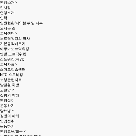
연맹소개
인사말
연맹소개
연혁
임원현황/지역본부 및 지부
오시는 길
교육센터
노르딕워킹의 역사
기본동작배우기
아쿠아노르딕워킹
맨발 노르딕워킹
스노워킹(슈잉)
교육자료
스마트학습센터
NTC 스트레칭
보행관련자료
발질환 처방
고혈압
질병의 이해
영양섭취
운동하기
당뇨병
질병의 이해
영양섭취
운동하기
연맹교육/활동