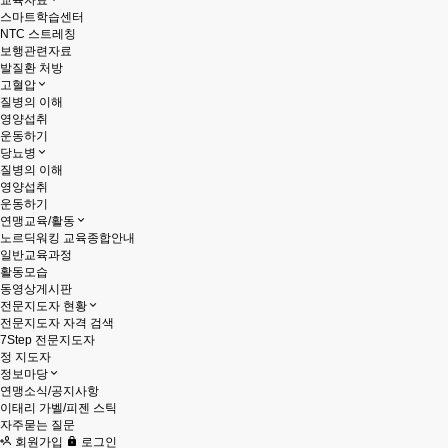
교육자료
스마트학습센터
NTC 스트레칭
보행관련자료
발질환 처방
고혈압
질병의 이해
영양섭취
운동하기
당뇨병
질병의 이해
영양섭취
운동하기
연맹교육/활동
노르딕워킹 교육종합안내
일반교육과정
활동모습
동영상게시판
전문지도자 현황
전문지도자 자격 검색
7Step 전문지도자
정 지도자
정보마당
연맹소식/공지사항
이태리 가벨/피젠 스틱
자주묻는 질문
회원가입
로그인