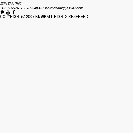
르딕워킹연맹
TEL :
02-761-5828
E-mail :
nordicwalk@naver.com
COPYRIGHT(c) 2007
KNWF
ALL RIGHTS RESERVED.