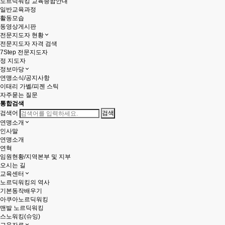
노르딕워킹 교육종합안내
일반교육과정
활동모습
동영상게시판
전문지도자 현황
전문지도자 자격 검색
7Step 전문지도자
정 지도자
정보마당
연맹소식/공지사항
이태리 가벨/피젠 스틱
자주묻는 질문
통합검색
검색어
연맹소개
인사말
연맹소개
연혁
임원현황/지역본부 및 지부
오시는 길
교육센터
노르딕워킹의 역사
기본동작배우기
아쿠아노르딕워킹
맨발 노르딕워킹
스노워킹(슈잉)