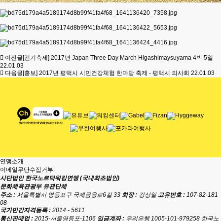
이전글
[걷기축제] 2017년 Japan Three Day March Higashimaysuyama 4박 5일
22.01.03
다음글
[홍보] 2017년 평택시 시민건강체험 한마당 축제 - 평택시 의사회
22.01.03
연맹소개
이메일무단수집거부
사단법인 한국노르딕워킹연맹 (국내최초법인)
문화체육관광부 유관단체
주소 :
서울특별시 영등포구 국제금융로6길 33
회장 :
강상일
고유번호 :
107-82-181
08
국가민간자격등록 :
2014 - 5611
통신판매업 :
2015-서울영등포-1106
입금계좌 :
우리은행 1005-101-979258 한국노