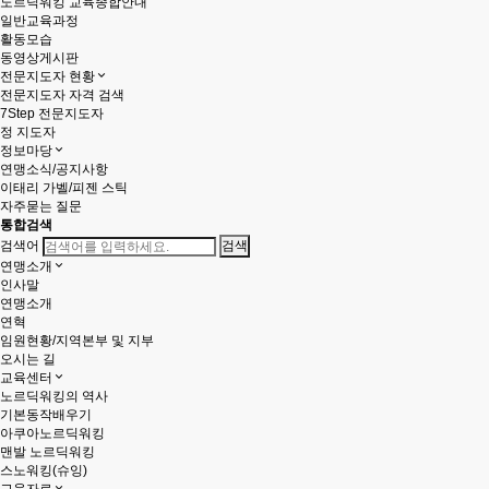
노르딕워킹 교육종합안내
일반교육과정
활동모습
동영상게시판
전문지도자 현황
전문지도자 자격 검색
7Step 전문지도자
정 지도자
정보마당
연맹소식/공지사항
이태리 가벨/피젠 스틱
자주묻는 질문
통합검색
검색어
연맹소개
인사말
연맹소개
연혁
임원현황/지역본부 및 지부
오시는 길
교육센터
노르딕워킹의 역사
기본동작배우기
아쿠아노르딕워킹
맨발 노르딕워킹
스노워킹(슈잉)