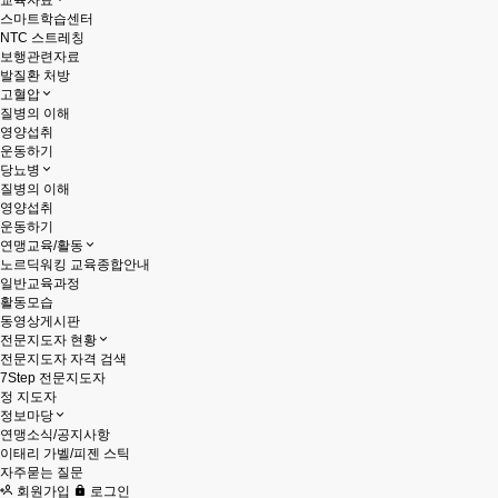
교육자료
스마트학습센터
NTC 스트레칭
보행관련자료
발질환 처방
고혈압
질병의 이해
영양섭취
운동하기
당뇨병
질병의 이해
영양섭취
운동하기
연맹교육/활동
노르딕워킹 교육종합안내
일반교육과정
활동모습
동영상게시판
전문지도자 현황
전문지도자 자격 검색
7Step 전문지도자
정 지도자
정보마당
연맹소식/공지사항
이태리 가벨/피젠 스틱
자주묻는 질문
회원가입
로그인