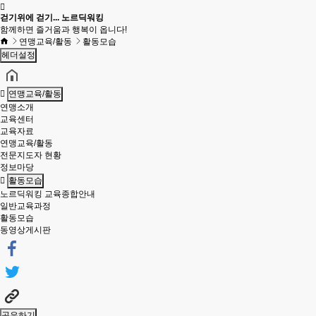
걷기위에 걷기... 노르딕워킹
함께하면 즐거움과 행복이 옵니다!
연맹교육/활동
활동모습
헤더설정
연맹교육/활동
연맹소개
교육센터
교육자료
연맹교육/활동
전문지도자 현황
정보마당
활동모습
노르딕워킹 교육종합안내
일반교육과정
활동모습
동영상게시판
공유하기