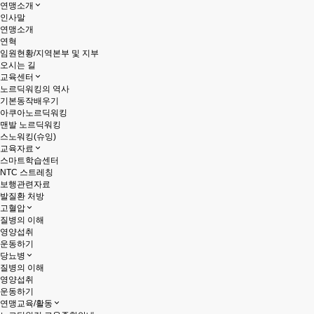
연맹소개
인사말
연맹소개
연혁
임원현황/지역본부 및 지부
오시는 길
교육센터
노르딕워킹의 역사
기본동작배우기
아쿠아노르딕워킹
맨발 노르딕워킹
스노워킹(슈잉)
교육자료
스마트학습센터
NTC 스트레칭
보행관련자료
발질환 처방
고혈압
질병의 이해
영양섭취
운동하기
당뇨병
질병의 이해
영양섭취
운동하기
연맹교육/활동