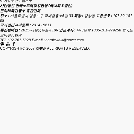
이메일무단수집거부
사단법인 한국노르딕워킹연맹 (국내최초법인)
문화체육관광부 유관단체
주소 :
서울특별시 영등포구 국제금융로6길 33
회장 :
강상일
고유번호 :
107-82-181
08
국가민간자격등록 :
2014 - 5611
통신판매업 :
2015-서울영등포-1106
입금계좌 :
우리은행 1005-101-979258 한국노
르딕워킹연맹
TEL :
02-761-5828
E-mail :
nordicwalk@naver.com
COPYRIGHT(c) 2007
KNWF
ALL RIGHTS RESERVED.