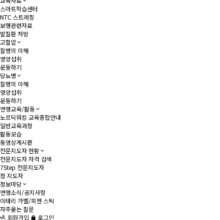
교육자료
스마트학습센터
NTC 스트레칭
보행관련자료
발질환 처방
고혈압
질병의 이해
영양섭취
운동하기
당뇨병
질병의 이해
영양섭취
운동하기
연맹교육/활동
노르딕워킹 교육종합안내
일반교육과정
활동모습
동영상게시판
전문지도자 현황
전문지도자 자격 검색
7Step 전문지도자
정 지도자
정보마당
연맹소식/공지사항
이태리 가벨/피젠 스틱
자주묻는 질문
회원가입
로그인