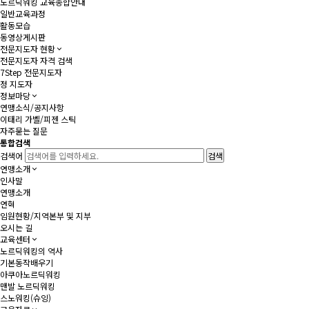
노르딕워킹 교육종합안내
일반교육과정
활동모습
동영상게시판
전문지도자 현황
전문지도자 자격 검색
7Step 전문지도자
정 지도자
정보마당
연맹소식/공지사항
이태리 가벨/피젠 스틱
자주묻는 질문
통합검색
검색어
연맹소개
인사말
연맹소개
연혁
임원현황/지역본부 및 지부
오시는 길
교육센터
노르딕워킹의 역사
기본동작배우기
아쿠아노르딕워킹
맨발 노르딕워킹
스노워킹(슈잉)