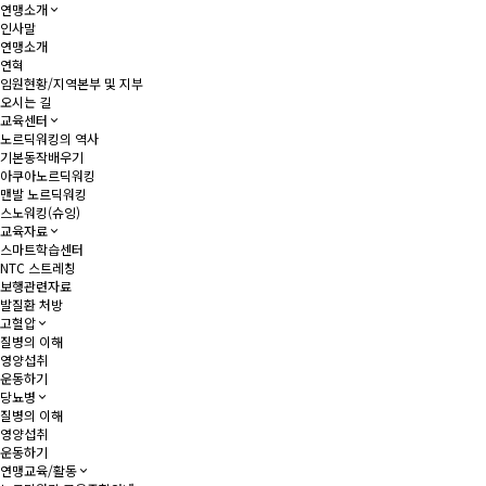
연맹소개
인사말
연맹소개
연혁
임원현황/지역본부 및 지부
오시는 길
교육센터
노르딕워킹의 역사
기본동작배우기
아쿠아노르딕워킹
맨발 노르딕워킹
스노워킹(슈잉)
교육자료
스마트학습센터
NTC 스트레칭
보행관련자료
발질환 처방
고혈압
질병의 이해
영양섭취
운동하기
당뇨병
질병의 이해
영양섭취
운동하기
연맹교육/활동