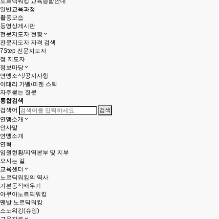
노르딕워킹 교육종합안내
일반교육과정
활동모습
동영상게시판
전문지도자 현황
전문지도자 자격 검색
7Step 전문지도자
정 지도자
정보마당
연맹소식/공지사항
이태리 가벨/피젠 스틱
자주묻는 질문
통합검색
검색어
연맹소개
인사말
연맹소개
연혁
임원현황/지역본부 및 지부
오시는 길
교육센터
노르딕워킹의 역사
기본동작배우기
아쿠아노르딕워킹
맨발 노르딕워킹
스노워킹(슈잉)