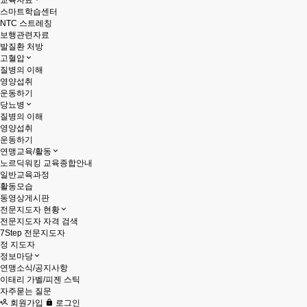
교육자료
스마트학습센터
NTC 스트레칭
보행관련자료
발질환 처방
고혈압
질병의 이해
영양섭취
운동하기
당뇨병
질병의 이해
영양섭취
운동하기
연맹교육/활동
노르딕워킹 교육종합안내
일반교육과정
활동모습
동영상게시판
전문지도자 현황
전문지도자 자격 검색
7Step 전문지도자
정 지도자
정보마당
연맹소식/공지사항
이태리 가벨/피젠 스틱
자주묻는 질문
회원가입
로그인