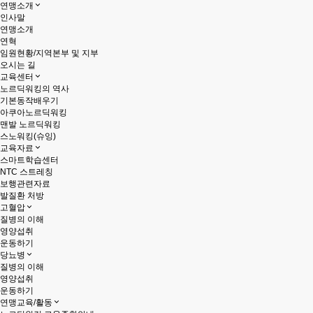
연맹소개
인사말
연맹소개
연혁
임원현황/지역본부 및 지부
오시는 길
교육센터
노르딕워킹의 역사
기본동작배우기
아쿠아노르딕워킹
맨발 노르딕워킹
스노워킹(슈잉)
교육자료
스마트학습센터
NTC 스트레칭
보행관련자료
발질환 처방
고혈압
질병의 이해
영양섭취
운동하기
당뇨병
질병의 이해
영양섭취
운동하기
연맹교육/활동