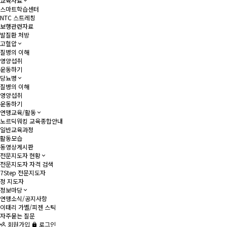
교육자료
스마트학습센터
NTC 스트레칭
보행관련자료
발질환 처방
고혈압
질병의 이해
영양섭취
운동하기
당뇨병
질병의 이해
영양섭취
운동하기
연맹교육/활동
노르딕워킹 교육종합안내
일반교육과정
활동모습
동영상게시판
전문지도자 현황
전문지도자 자격 검색
7Step 전문지도자
정 지도자
정보마당
연맹소식/공지사항
이태리 가벨/피젠 스틱
자주묻는 질문
회원가입
로그인