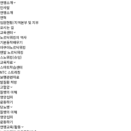
연맹소개
인사말
연맹소개
연혁
임원현황/지역본부 및 지부
오시는 길
교육센터
노르딕워킹의 역사
기본동작배우기
아쿠아노르딕워킹
맨발 노르딕워킹
스노워킹(슈잉)
교육자료
스마트학습센터
NTC 스트레칭
보행관련자료
발질환 처방
고혈압
질병의 이해
영양섭취
운동하기
당뇨병
질병의 이해
영양섭취
운동하기
연맹교육/활동