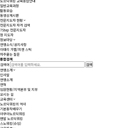
노르딕워킹 교육종합안내
일반교육과정
활동모습
동영상게시판
전문지도자 현황
전문지도자 자격 검색
7Step 전문지도자
정 지도자
정보마당
연맹소식/공지사항
이태리 가벨/피젠 스틱
자주묻는 질문
통합검색
검색어
연맹소개
인사말
연맹소개
연혁
임원현황/지역본부 및 지부
오시는 길
교육센터
노르딕워킹의 역사
기본동작배우기
아쿠아노르딕워킹
맨발 노르딕워킹
스노워킹(슈잉)