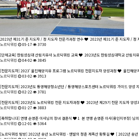
2023년 제31기 준 지도자 / 정 지도자 전문가과정 연수
2023년 제31기 준 지도자 / 
노르딕워킹
05-17
3730
[단체교육] 한림성심대 산림치유사 노르딕워킹 교육
2023년도 한림성심대학교 산림치유사
노르딕워킹
04-02
3845
[전문지도자] 2023' 울진해양치유 프로그램 노르딕워킹 전문지도자 양성과정
울진해양치유
노르딕워킹
03-02
3913
[전문지도자] 2023년도 통영해양청소년단 / 통영해양스포츠센터 노르딕워킹 가이드 양성
노르딕워킹
02-22
3781
[전문지도자] 2023년도 노르딕워킹 전문 지도자과정
2023년 제29기 전문 지도자 양성과정
노르딕워킹
01-27
3883
[축하합니다] 연맹 손영준 이사님의 장녀 결혼식
1
본 연맹 손영준 이사(용인지부장) 님의 
노르딕워킹
12-01
5364
[노르딕워킹 탐방] 2022년 송년 노르딕워킹 - 맨발의 청춘 계족산 황톳길
[ 2022년 송