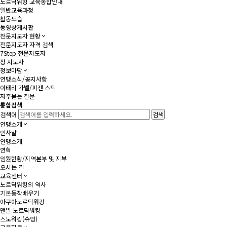
노르딕워킹 교육종합안내
일반교육과정
활동모습
동영상게시판
전문지도자 현황
전문지도자 자격 검색
7Step 전문지도자
정 지도자
정보마당
연맹소식/공지사항
이태리 가벨/피젠 스틱
자주묻는 질문
통합검색
검색어
연맹소개
인사말
연맹소개
연혁
임원현황/지역본부 및 지부
오시는 길
교육센터
노르딕워킹의 역사
기본동작배우기
아쿠아노르딕워킹
맨발 노르딕워킹
스노워킹(슈잉)