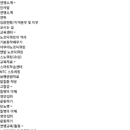
연맹소개
인사말
연맹소개
연혁
임원현황/지역본부 및 지부
오시는 길
교육센터
노르딕워킹의 역사
기본동작배우기
아쿠아노르딕워킹
맨발 노르딕워킹
스노워킹(슈잉)
교육자료
스마트학습센터
NTC 스트레칭
보행관련자료
발질환 처방
고혈압
질병의 이해
영양섭취
운동하기
당뇨병
질병의 이해
영양섭취
운동하기
연맹교육/활동