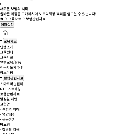
새로운 보행의 시작
올바른 제품을 구매하셔야 노르딕워킹 효과를 얻으실 수 있습니다!
교육자료
보행관련자료
헤더설정
교육자료
연맹소개
교육센터
교육자료
연맹교육/활동
전문지도자 현황
정보마당
보행관련자료
스마트학습센터
NTC 스트레칭
보행관련자료
발질환 처방
고혈압
- 질병의 이해
- 영양섭취
- 운동하기
당뇨병
- 질병의 이해