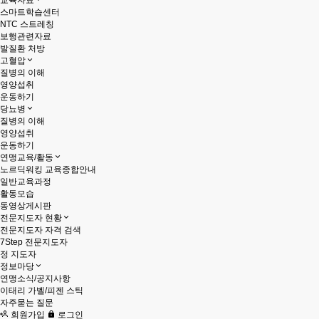
교육자료
스마트학습센터
NTC 스트레칭
보행관련자료
발질환 처방
고혈압
질병의 이해
영양섭취
운동하기
당뇨병
질병의 이해
영양섭취
운동하기
연맹교육/활동
노르딕워킹 교육종합안내
일반교육과정
활동모습
동영상게시판
전문지도자 현황
전문지도자 자격 검색
7Step 전문지도자
정 지도자
정보마당
연맹소식/공지사항
이태리 가벨/피젠 스틱
자주묻는 질문
회원가입
로그인