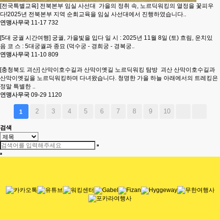
[전국특별교육] 전북본부 임실 사선대
가을의 정취 속, 노르딕워킹의 열정을 꽃피우
다!2025년 전북본부 지역 순회교육을 임실 사선대에서 진행하였습니다..
연맹사무국
11-17
732
[5대 궁궐 시간여행] 궁궐, 가을빛을 입다
일 시 : 2025년 11월 8일 (토) 흐림, 운치있
음 코 스 : 5대궁궐과 종묘 (덕수궁 - 경희궁 - 경복궁..
연맹사무국
11-10
809
[충청북도 괴산] 산막이호수길과 산막이옛길 노르딕워킹 탐방
괴산 산막이호수길과
산막이옛길을 노르딕워킹하며 다녀왔습니다. 청명한 가을 하늘 아래에서의 트레킹은
정말 특별한 ..
연맹사무국
09-29
1120
2
3
4
5
6
7
8
9
10
1
검색