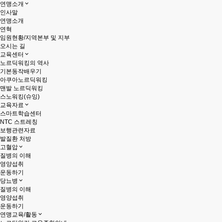
연맹소개
인사말
연맹소개
연혁
임원현황/지역본부 및 지부
오시는 길
교육센터
노르딕워킹의 역사
기본동작배우기
아쿠아노르딕워킹
맨발 노르딕워킹
스노워킹(슈잉)
교육자료
스마트학습센터
NTC 스트레칭
보행관련자료
발질환 처방
고혈압
질병의 이해
영양섭취
운동하기
당뇨병
질병의 이해
영양섭취
운동하기
연맹교육/활동