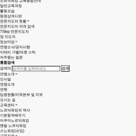
노르딕워킹 교육종합안내
일반교육과정
활동모습
동영상게시판
전문지도자 현황
전문지도자 자격 검색
7Step 전문지도자
정 지도자
정보마당
연맹소식/공지사항
이태리 가벨/피젠 스틱
자주묻는 질문
통합검색
검색어
연맹소개
인사말
연맹소개
연혁
임원현황/지역본부 및 지부
오시는 길
교육센터
노르딕워킹의 역사
기본동작배우기
아쿠아노르딕워킹
맨발 노르딕워킹
스노워킹(슈잉)