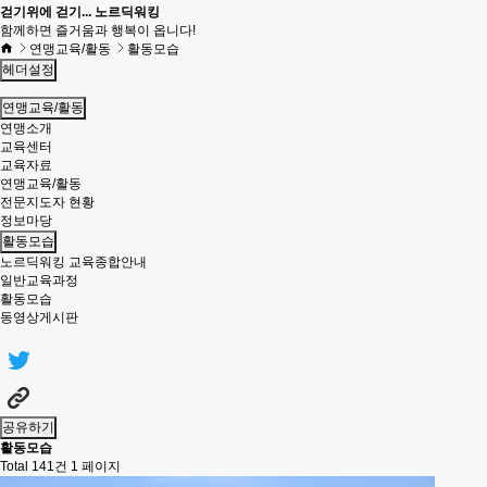
걷기위에 걷기... 노르딕워킹
함께하면 즐거움과 행복이 옵니다!
연맹교육/활동
활동모습
헤더설정
연맹교육/활동
연맹소개
교육센터
교육자료
연맹교육/활동
전문지도자 현황
정보마당
활동모습
노르딕워킹 교육종합안내
일반교육과정
활동모습
동영상게시판
공유하기
활동모습
Total 141건
1 페이지