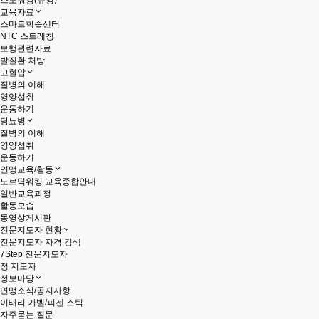
스노워킹(슈잉)
교육자료
스마트학습센터
NTC 스트레칭
보행관련자료
발질환 처방
고혈압
질병의 이해
영양섭취
운동하기
당뇨병
질병의 이해
영양섭취
운동하기
연맹교육/활동
노르딕워킹 교육종합안내
일반교육과정
활동모습
동영상게시판
전문지도자 현황
전문지도자 자격 검색
7Step 전문지도자
정 지도자
정보마당
연맹소식/공지사항
이태리 가벨/피젠 스틱
자주묻는 질문