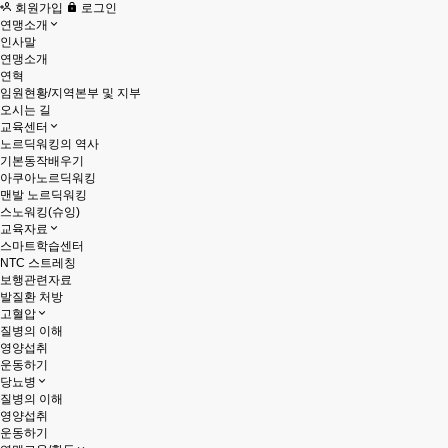
회원가입
로그인
연맹소개
인사말
연맹소개
연혁
임원현황/지역본부 및 지부
오시는 길
교육센터
노르딕워킹의 역사
기본동작배우기
아쿠아노르딕워킹
맨발 노르딕워킹
스노워킹(슈잉)
교육자료
스마트학습센터
NTC 스트레칭
보행관련자료
발질환 처방
고혈압
질병의 이해
영양섭취
운동하기
당뇨병
질병의 이해
영양섭취
운동하기