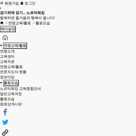
회원가입
로그인
걷기위에 걷기... 노르딕워킹
함께하면 즐거움과 행복이 옵니다!
연맹교육/활동
활동모습
헤더설정
연맹교육/활동
연맹소개
교육센터
교육자료
연맹교육/활동
전문지도자 현황
정보마당
활동모습
노르딕워킹 교육종합안내
일반교육과정
활동모습
동영상게시판