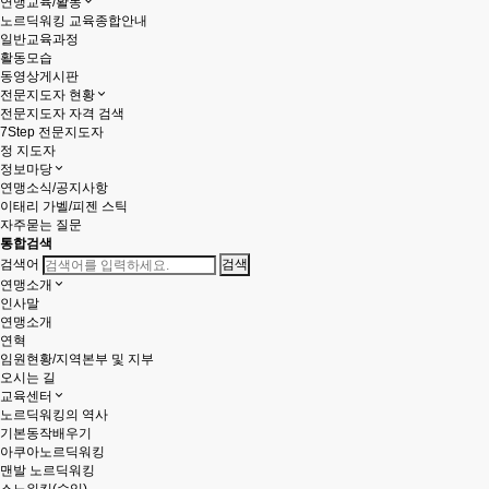
연맹교육/활동
노르딕워킹 교육종합안내
일반교육과정
활동모습
동영상게시판
전문지도자 현황
전문지도자 자격 검색
7Step 전문지도자
정 지도자
정보마당
연맹소식/공지사항
이태리 가벨/피젠 스틱
자주묻는 질문
통합검색
검색어
연맹소개
인사말
연맹소개
연혁
임원현황/지역본부 및 지부
오시는 길
교육센터
노르딕워킹의 역사
기본동작배우기
아쿠아노르딕워킹
맨발 노르딕워킹