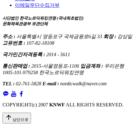
이메일무단수집거부
사단법인 한국노르딕워킹연맹 (국내최초법인)
문화체육관광부 유관단체
주소 :
서울특별시 영등포구 국제금융로6길 33
회장 :
강상일
고유번호 :
107-82-18108
국가민간자격등록 :
2014 - 5611
통신판매업 :
2015-서울영등포-1106
입금계좌 :
우리은행
1005-101-979258 한국노르딕워킹연맹
TEL :
02-761-5828
E-mail :
nordicwalk@naver.com
COPYRIGHT(c) 2007
KNWF
ALL RIGHTS RESERVED.
arrow_upward
상단으로