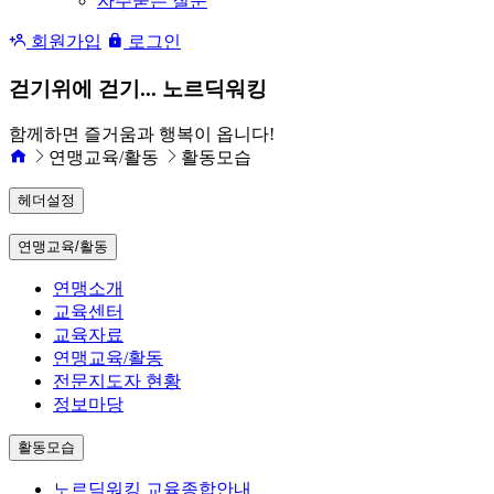
자주묻는 질문
회원가입
로그인
걷기위에 걷기... 노르딕워킹
함께하면 즐거움과 행복이 옵니다!
연맹교육/활동
활동모습
헤더설정
연맹교육/활동
연맹소개
교육센터
교육자료
연맹교육/활동
전문지도자 현황
정보마당
활동모습
노르딕워킹 교육종합안내