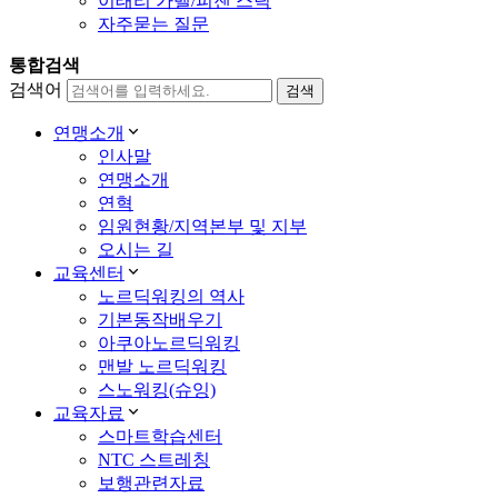
이태리 가벨/피젠 스틱
자주묻는 질문
통합검색
검색어
연맹소개
인사말
연맹소개
연혁
임원현황/지역본부 및 지부
오시는 길
교육센터
노르딕워킹의 역사
기본동작배우기
아쿠아노르딕워킹
맨발 노르딕워킹
스노워킹(슈잉)
교육자료
스마트학습센터
NTC 스트레칭
보행관련자료