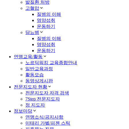
발질환 처방
고혈압
질병의 이해
영양섭취
운동하기
당뇨병
질병의 이해
영양섭취
운동하기
연맹교육/활동
노르딕워킹 교육종합안내
일반교육과정
활동모습
동영상게시판
전문지도자 현황
전문지도자 자격 검색
7Step 전문지도자
정 지도자
정보마당
연맹소식/공지사항
이태리 가벨/피젠 스틱