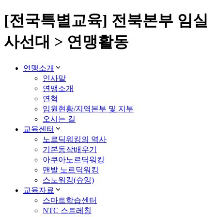
[전국특별교육] 전북본부 임실
사선대 > 연맹활동
연맹소개
인사말
연맹소개
연혁
임원현황/지역본부 및 지부
오시는 길
교육센터
노르딕워킹의 역사
기본동작배우기
아쿠아노르딕워킹
맨발 노르딕워킹
스노워킹(슈잉)
교육자료
스마트학습센터
NTC 스트레칭