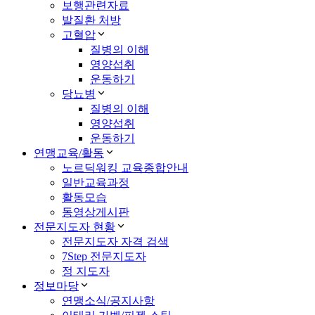
보행관련자료
발질환 처방
고혈압
질병의 이해
영양섭취
운동하기
당뇨병
질병의 이해
영양섭취
운동하기
연맹교육/활동
노르딕워킹 교육종합안내
일반교육과정
활동모습
동영상게시판
전문지도자 현황
전문지도자 자격 검색
7Step 전문지도자
정 지도자
정보마당
연맹소식/공지사항