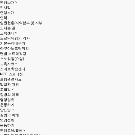
연맹소개
인사말
연맹소개
연혁
임원현황/지역본부 및 지부
오시는 길
교육센터
노르딕워킹의 역사
기본동작배우기
아쿠아노르딕워킹
맨발 노르딕워킹
스노워킹(슈잉)
교육자료
스마트학습센터
NTC 스트레칭
보행관련자료
발질환 처방
고혈압
질병의 이해
영양섭취
운동하기
당뇨병
질병의 이해
영양섭취
운동하기
연맹교육/활동