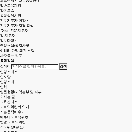
노르딕워킹 교육종합안내
일반교육과정
활동모습
동영상게시판
전문지도자 현황
전문지도자 자격 검색
7Step 전문지도자
정 지도자
정보마당
연맹소식/공지사항
이태리 가벨/피젠 스틱
자주묻는 질문
통합검색
검색어
연맹소개
인사말
연맹소개
연혁
임원현황/지역본부 및 지부
오시는 길
교육센터
노르딕워킹의 역사
기본동작배우기
아쿠아노르딕워킹
맨발 노르딕워킹
스노워킹(슈잉)