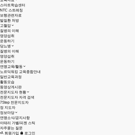
교육자료
스마트학습센터
NTC 스트레칭
보행관련자료
발질환 처방
고혈압
질병의 이해
영양섭취
운동하기
당뇨병
질병의 이해
영양섭취
운동하기
연맹교육/활동
노르딕워킹 교육종합안내
일반교육과정
활동모습
동영상게시판
전문지도자 현황
전문지도자 자격 검색
7Step 전문지도자
정 지도자
정보마당
연맹소식/공지사항
이태리 가벨/피젠 스틱
자주묻는 질문
회원가입
로그인