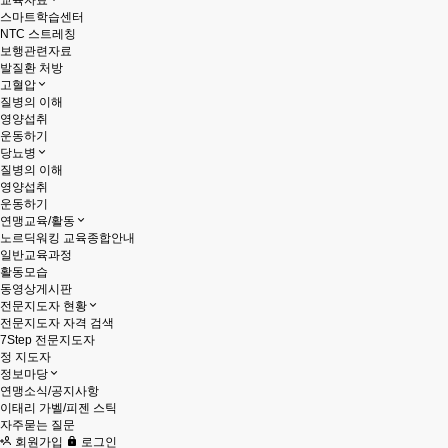
교육자료
스마트학습센터
NTC 스트레칭
보행관련자료
발질환 처방
고혈압
질병의 이해
영양섭취
운동하기
당뇨병
질병의 이해
영양섭취
운동하기
연맹교육/활동
노르딕워킹 교육종합안내
일반교육과정
활동모습
동영상게시판
전문지도자 현황
전문지도자 자격 검색
7Step 전문지도자
정 지도자
정보마당
연맹소식/공지사항
이태리 가벨/피젠 스틱
자주묻는 질문
회원가입
로그인