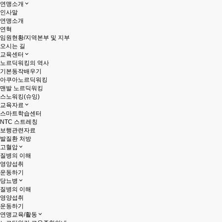
연맹소개
인사말
연맹소개
연혁
임원현황/지역본부 및 지부
오시는 길
교육센터
노르딕워킹의 역사
기본동작배우기
아쿠아노르딕워킹
맨발 노르딕워킹
스노워킹(슈잉)
교육자료
스마트학습센터
NTC 스트레칭
보행관련자료
발질환 처방
고혈압
질병의 이해
영양섭취
운동하기
당뇨병
질병의 이해
영양섭취
운동하기
연맹교육/활동