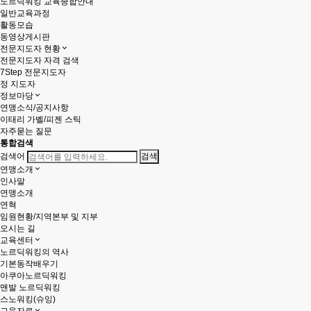
노르딕워킹 교육종합안내
일반교육과정
활동모습
동영상게시판
전문지도자 현황
전문지도자 자격 검색
7Step 전문지도자
정 지도자
정보마당
연맹소식/공지사항
이태리 가벨/피젠 스틱
자주묻는 질문
통합검색
검색어
연맹소개
인사말
연맹소개
연혁
임원현황/지역본부 및 지부
오시는 길
교육센터
노르딕워킹의 역사
기본동작배우기
아쿠아노르딕워킹
맨발 노르딕워킹
스노워킹(슈잉)