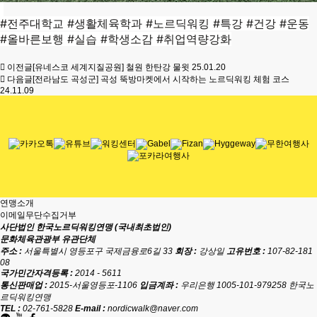
#전주대학교 #생활체육학과 #노르딕워킹 #특강 #건강 #운동
#올바른보행 #실습 #학생소감 #취업역량강화
이전글
[유네스코 세계지질공원] 철원 한탄강 물윗
25.01.20
다음글
[전라남도 곡성군] 곡성 뚝방마켓에서 시작하는 노르딕워킹 체험 코스
24.11.09
연맹소개
이메일무단수집거부
사단법인 한국노르딕워킹연맹 (국내최초법인)
문화체육관광부 유관단체
주소 :
서울특별시 영등포구 국제금융로6길 33
회장 :
강상일
고유번호 :
107-82-181
08
국가민간자격등록 :
2014 - 5611
통신판매업 :
2015-서울영등포-1106
입금계좌 :
우리은행 1005-101-979258 한국노
르딕워킹연맹
TEL :
02-761-5828
E-mail :
nordicwalk@naver.com