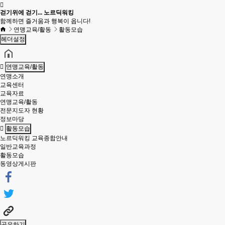
걷기위에 걷기... 노르딕워킹
함께하면 즐거움과 행복이 옵니다!
연맹교육/활동
활동모습
헤더설정
연맹교육/활동
연맹소개
교육센터
교육자료
연맹교육/활동
전문지도자 현황
정보마당
활동모습
노르딕워킹 교육종합안내
일반교육과정
활동모습
동영상게시판
공유하기