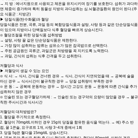
→ 지 방 : 에너지원으로 사용되고 체온을 유지시키며 장기를 보호한다. 섭취가 과다하
면 체중이 증가하며 특히 동물성 지방의 과다섭취는 심.뇌혈관질환의 원인이 된다.(주
요 식품군 : 지방군)
▶ 당질식품(탄수화물)과 혈당
당질식품은 전분, 곡류, 과일 등의 복함당질식품과 설탕, 사탕 등과 같은 단순당질식품
이 있으며 지방이나 단백질보다 식후 혈당을 빠르게 상승시킨다.
⊙ 혈당조절을 위한 당질식품 섭취방법
→ 설탕, 사탕 꿀 같은 단순당질식품은 제한한다.
→ 가장 많이 섭취하는 밥류는 섬유소가 많은 잡곡밥으로 선택한다.
→ 주된 공급원인 곡류군, 과일군은 처방량을 꼭 지키도록 노력한다.
→ 과일, 간식의 섭취는 식후 간격을 두고 섭취한다.
저혈당과 식사
▶ 저혈당이 생길 수 있는 요인
⊙ 식 사: → 식사, 간식을 건너띈 경유 → 식사, 간식이 지연되었을 때 → 공복에 술을
마신 경우 → 식사시간이 불규칙한 경우 → 당질 섭취량이 부족한 경우
⊙ 운 동 : → 공복에 운동하는 경우 → 장시간 고강도 운동 → 운동에 따른 간식을 추가
섭취하지 않은 경우
⊙ 인술린 또는 경구혈당가하제 : → 인술린 또는 경구약의 요량이 많았을 경우 → 불규
칙한 주사시간과 식사시간
저혈당의 대처방밥은?
1. 혈당을 주기적으로 측정한다.
2. 혈당이 70mg/dL이하인 경우 15g의 당질을 함유한 음식을 먹는다. → 예) 주스 반
컵, 꿀 1큰술, 요구르트 1개, 사탕 3~4개 중에서 1회
3. 당질 5g은 혈다을 15mg/dL 상승시킨다.