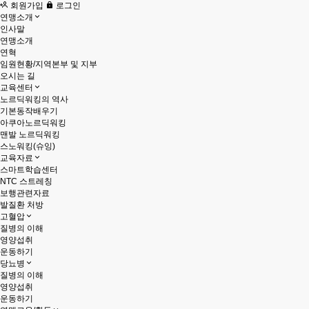
회원가입
로그인
연맹소개
인사말
연맹소개
연혁
임원현황/지역본부 및 지부
오시는 길
교육센터
노르딕워킹의 역사
기본동작배우기
아쿠아노르딕워킹
맨발 노르딕워킹
스노워킹(슈잉)
교육자료
스마트학습센터
NTC 스트레칭
보행관련자료
발질환 처방
고혈압
질병의 이해
영양섭취
운동하기
당뇨병
질병의 이해
영양섭취
운동하기