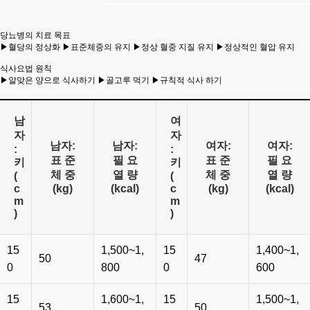
당뇨병의 치료 목표
▶혈당의 정상화 ▶표준체중의 유지 ▶정상 혈중 지질 유지 ▶정상적인 혈압 유지
식사요법 원칙
▶알맞은 양으로 식사하기 ▶골고루 먹기 ▶규칙적 식사 하기
남
여
자
자
남자:
남자:
여자:
여자:
:
:
표 준
필 요
표 준
필 요
키
키
체 중
열 량
체 중
열 량
(
(
c
(kg)
(kcal)
c
(kg)
(kcal)
m
m
)
)
15
1,500~1,
15
1,400~1,
50
47
0
800
0
600
15
1,600~1,
15
1,500~1,
53
50