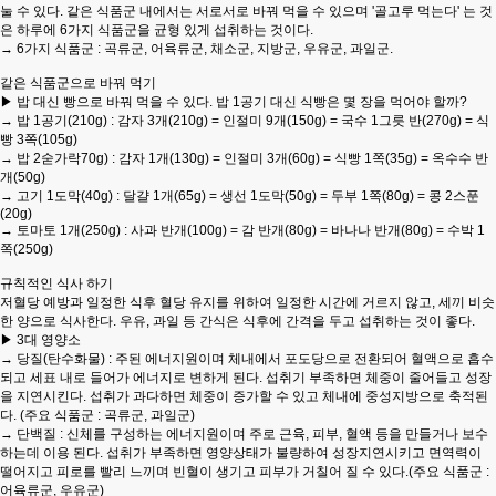
눌 수 있다. 같은 식품군 내에서는 서로서로 바꿔 먹을 수 있으며 '골고루 먹는다' 는 것
은 하루에 6가지 식품군을 균형 있게 섭취하는 것이다.
→ 6가지 식품군 : 곡류군, 어육류군, 채소군, 지방군, 우유군, 과일군.
같은 식품군으로 바꿔 먹기
▶ 밥 대신 빵으로 바꿔 먹을 수 있다. 밥 1공기 대신 식빵은 몇 장을 먹어야 할까?
→ 밥 1공기(210g) : 감자 3개(210g) = 인절미 9개(150g) = 국수 1그릇 반(270g) = 식
빵 3쪽(105g)
→ 밥 2숟가락70g) : 감자 1개(130g) = 인절미 3개(60g) = 식빵 1쪽(35g) = 옥수수 반
개(50g)
→ 고기 1도막(40g) : 달걀 1개(65g) = 생선 1도막(50g) = 두부 1쪽(80g) = 콩 2스푼
(20g)
→ 토마토 1개(250g) : 사과 반개(100g) = 감 반개(80g) = 바나나 반개(80g) = 수박 1
쪽(250g)
규칙적인 식사 하기
저혈당 예방과 일정한 식후 혈당 유지를 위하여 일정한 시간에 거르지 않고, 세끼 비슷
한 양으로 식사한다. 우유, 과일 등 간식은 식후에 간격을 두고 섭취하는 것이 좋다.
▶ 3대 영양소
→ 당질(탄수화물) : 주된 에너지원이며 체내에서 포도당으로 전환되어 혈액으로 흡수
되고 세표 내로 들어가 에너지로 변하게 된다. 섭취기 부족하면 체중이 줄어들고 성장
을 지연시킨다. 섭취가 과다하면 체중이 증가할 수 있고 체내에 중성지방으로 축적된
다. (주요 식품군 : 곡류군, 과일군)
→ 단백질 : 신체를 구성하는 에너지원이며 주로 근육, 피부, 혈액 등을 만들거나 보수
하는데 이용 된다. 섭취가 부족하면 영양상태가 불량하여 성장지연시키고 면역력이
떨어지고 피로를 빨리 느끼며 빈혈이 생기고 피부가 거칠어 질 수 있다.(주요 식품군 :
어육류군, 우유군)