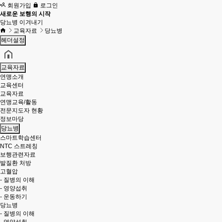
회원가입
로그인
새로운 보행의 시작
당뇨병 이겨내기
교육자료
당뇨병
헤더설정
교육자료
연맹소개
교육센터
교육자료
연맹교육/활동
전문지도자 현황
정보마당
당뇨병
스마트학습센터
NTC 스트레칭
보행관련자료
발질환 처방
고혈압
- 질병의 이해
- 영양섭취
- 운동하기
당뇨병
- 질병의 이해