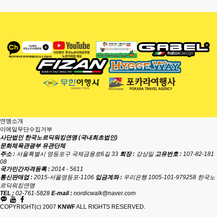
연맹소개
이메일무단수집거부
사단법인 한국노르딕워킹연맹 (국내최초법인)
문화체육관광부 유관단체
주소 :
서울특별시 영등포구 국제금융로6길 33
회장 :
강상일
고유번호 :
107-82-181
08
국가민간자격등록 :
2014 - 5611
통신판매업 :
2015-서울영등포-1106
입금계좌 :
우리은행 1005-101-979258 한국노
르딕워킹연맹
TEL :
02-761-5828
E-mail :
nordicwalk@naver.com
COPYRIGHT(c) 2007
KNWF
ALL RIGHTS RESERVED.