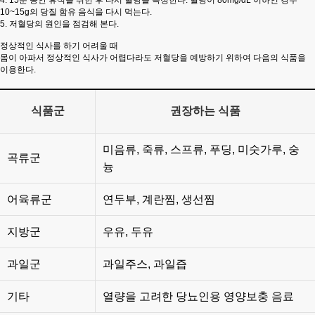
4. 15분 동안 휴식을 취한 후 다시 혈당을 측정한다. 혈당이 80mg/dL 이하인 경우
10~15g의 당질 함유 음식을 다시 먹는다.
5. 저혈당의 원인을 점검해 본다.
정상적인 식사를 하기 어려울 때
몸이 아파서 정상적인 식사가 어렵다라도 저혈당을 예방하기 위하여 다음의 식품을
이용한다.
식품군
권장하는 식품
미음류, 죽류, 스프류, 푸딩, 미숫가루, 숭
곡류군
늉
어육류군
연두부, 계란찜, 생선찜
지방군
우유, 두유
과일군
과일주스, 과일즙
기타
열량을 고려한 당뇨인용 영양보충 음료