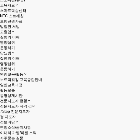
스노워킹(슈잉)
교육자료
스마트학습센터
NTC 스트레칭
보행관련자료
발질환 처방
고혈압
질병의 이해
영양섭취
운동하기
당뇨병
질병의 이해
영양섭취
운동하기
연맹교육/활동
노르딕워킹 교육종합안내
일반교육과정
활동모습
동영상게시판
전문지도자 현황
전문지도자 자격 검색
7Step 전문지도자
정 지도자
정보마당
연맹소식/공지사항
이태리 가벨/피젠 스틱
자주묻는 질문