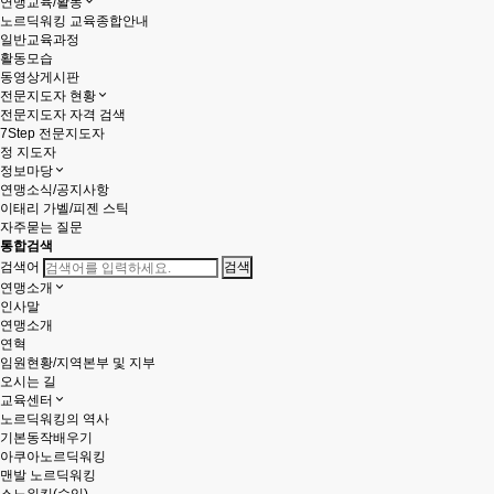
연맹교육/활동
노르딕워킹 교육종합안내
일반교육과정
활동모습
동영상게시판
전문지도자 현황
전문지도자 자격 검색
7Step 전문지도자
정 지도자
정보마당
연맹소식/공지사항
이태리 가벨/피젠 스틱
자주묻는 질문
통합검색
검색어
연맹소개
인사말
연맹소개
연혁
임원현황/지역본부 및 지부
오시는 길
교육센터
노르딕워킹의 역사
기본동작배우기
아쿠아노르딕워킹
맨발 노르딕워킹